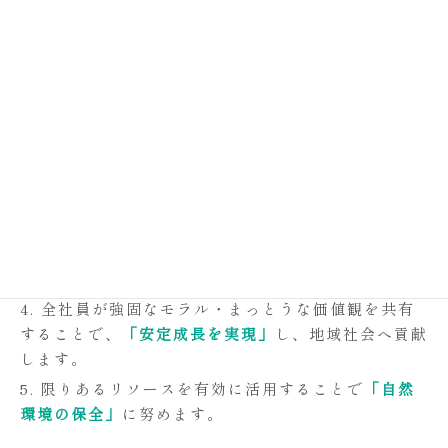
校是です。
経営理念
1. 働きやすい安心感のある仮設機材を供給すること
で
「安全・安心」
を追求します
2. 固定観念にとらわれることなく様々な創意工夫を
行うことで
「効率化」
を実現します。
3. 社員が誇りとやりがいを持って生き生きと働ける
職場環境を構築し、
「全社員の幸福」
を追求します。
4. 全社員が強固なモラル・まっとうな価値観を共有
することで、
「安定成長を実現」
し、地域社会へ貢献
します。
5. 限りあるリソースを有効に活用することで
「自然
環境の保全」
に努めます。